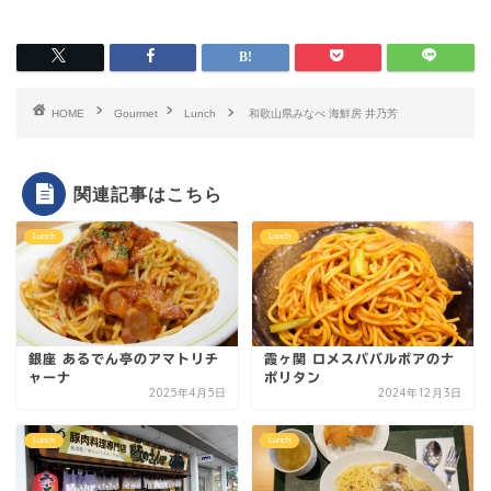
HOME
Gourmet
Lunch
和歌山県みなべ 海鮮房 井乃芳
関連記事はこちら
Lunch
Lunch
銀座 あるでん亭のアマトリチ
霞ヶ関 ロメスパバルボアのナ
ャーナ
ポリタン
2025年4月5日
2024年12月3日
Lunch
Lunch