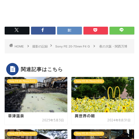
HOME
撮影の記録
Sony FE 20-70mm F4 G
夜の大阪・関西万博
関連記事はこちら
Sony FE 20-70mm F4 G
Sony FE 20-70mm F4 G
草津温泉
異世界の朝
2025年5月3日
2024年8月31日
Sony FE 20-70mm F4 G
Sony FE 20-70mm F4 G