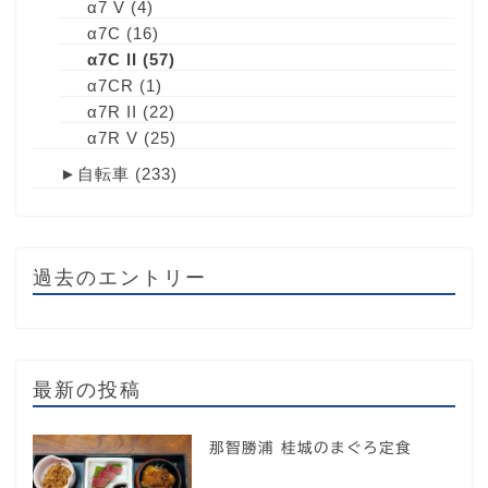
α7 V
(4)
α7C
(16)
α7C II
(57)
α7CR
(1)
α7R II
(22)
α7R V
(25)
►
自転車
(233)
過去のエントリー
最新の投稿
那智勝浦 桂城のまぐろ定食