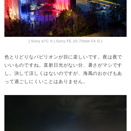
[ Sony α7C II | Sony FE 20-70mm F4 G ]
色とりどりなパビリオンが目に楽しいです。夜は夜で
いいものですね。直射日光がない分、暑さがマシです
し。決して涼しくはないのですが、海風のおかげもあ
って過ごしにくいことはありません。