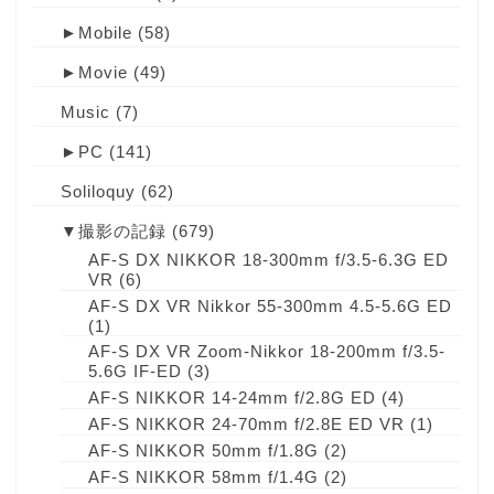
►
Mobile
(58)
►
Movie
(49)
Music
(7)
►
PC
(141)
Soliloquy
(62)
▼
撮影の記録
(679)
AF-S DX NIKKOR 18-300mm f/3.5-6.3G ED
VR
(6)
AF-S DX VR Nikkor 55-300mm 4.5-5.6G ED
(1)
AF-S DX VR Zoom-Nikkor 18-200mm f/3.5-
5.6G IF-ED
(3)
AF-S NIKKOR 14-24mm f/2.8G ED
(4)
AF-S NIKKOR 24-70mm f/2.8E ED VR
(1)
AF-S NIKKOR 50mm f/1.8G
(2)
AF-S NIKKOR 58mm f/1.4G
(2)