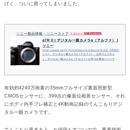
げく、ついに買ってしまいました。
ソニー製品情報・ソニーストア
2 Users
23 Pockets
α7R II | デジタル一眼カメラα（アルファ） |
ソニー
http://www.sony.jp/ichigan/products/ILCE-7RM2/
ソニー デジタル一眼カメラα（アルファ） 公式ウェブサイ
ト。デジタル一眼カメラα（アルファ）α7R IIの商品ページで
す。
有効約4240万画素の35mmフルサイズ裏面照射型
CMOSセンサーに、399点の像面位相差センサー、それ
にボディ内手ブレ補正と4K動画記録のてんこもりデジ
タル一眼カメラです。
てんこもり過ぎる上、お値段もすごいので、要素技術