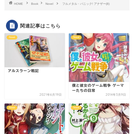
HOME
Book
Novel
フルメタル・パニック! アナザー(8)
関連記事はこちら
Novel
Novel
アルスラーン戦記
僕と彼女のゲーム戦争 ゲーマ
ーたちの日常
2021年6月19日
2014年3月9日
Novel
Novel