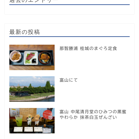
最新の投稿
那智勝浦 桂城のまぐろ定食
富山にて
富山 中尾清月堂のひみつの黒蜜
やわらか 抹茶白玉ぜんざい