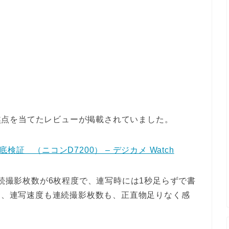
ァに焦点を当てたレビューが掲載されていました。
証 （ニコンD7200） – デジカメ Watch
連続撮影枚数が6枚程度で、連写時には1秒足らずで書
ると、連写速度も連続撮影枚数も、正直物足りなく感