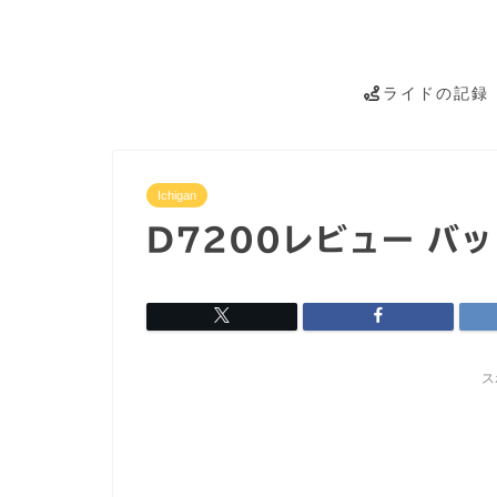
ライドの記録
Ichigan
D7200レビュー バ
ス