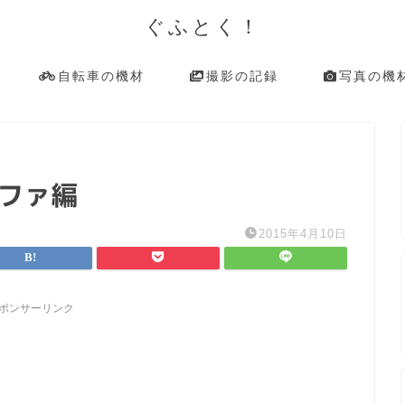
ぐふとく！
自転車の機材
撮影の記録
写真の機
ッファ編
2015年4月10日
ポンサーリンク