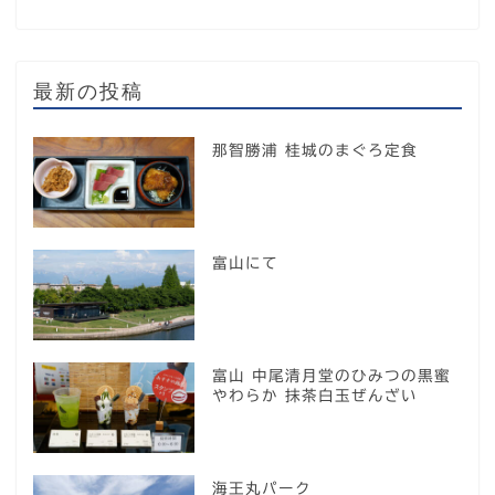
最新の投稿
那智勝浦 桂城のまぐろ定食
富山にて
富山 中尾清月堂のひみつの黒蜜
やわらか 抹茶白玉ぜんざい
海王丸パーク