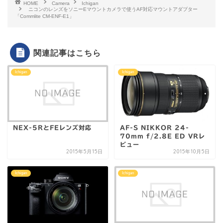
HOME
Camera
Ichigan
ニコンのレンズをソニーEマウントカメラで使うAF対応マウントアダプター
「Commlite CM-ENF-E1」
関連記事はこちら
Ichigan
Ichigan
NEX-5RとFEレンズ対応
AF-S NIKKOR 24-
70mm f/2.8E ED VRレ
ビュー
2015年5月15日
2015年10月5日
Ichigan
Ichigan