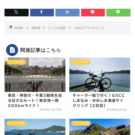
HOME
自転車
ライドの記録
GSCCアワイチライド
関連記事はこちら
ライドの記録
ライドの記録
東京・神奈川・千葉3都県を巡
チャーター船で行く！GSCC
る壮大なルート！東京湾一周
しまなみ・ゆめしま海道サイ
200kmライド！
クリング【2日目】
2019年5月29日
2018年5月4日
ライドの記録
ライドの記録