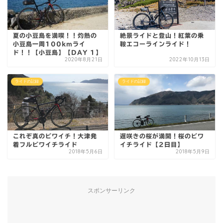
夏の小豆島を満喫！！灼熱の
絶景ライドと登山！紅葉の乗
小豆島一周100kmライ
鞍エコーラインライド！
ド！！【小豆島】【DAY 1】
2020年8月21日
2022年10月13日
ライドの記録
ライドの記録
これぞ真のビワイチ！大津発
遅咲きの桜が満開！桜のビワ
着フルビワイチライド
イチライド【2日目】
2018年5月6日
2018年5月9日
スポンサーリンク