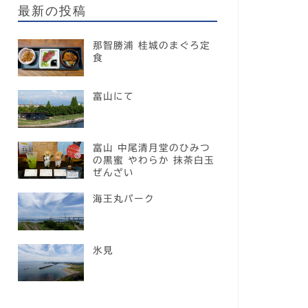
最新の投稿
那智勝浦 桂城のまぐろ定
食
富山にて
富山 中尾清月堂のひみつ
の黒蜜 やわらか 抹茶白玉
ぜんざい
海王丸パーク
氷見