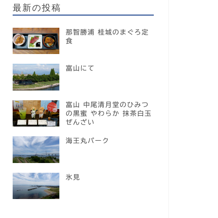
最新の投稿
那智勝浦 桂城のまぐろ定
食
富山にて
富山 中尾清月堂のひみつ
の黒蜜 やわらか 抹茶白玉
ぜんざい
海王丸パーク
氷見