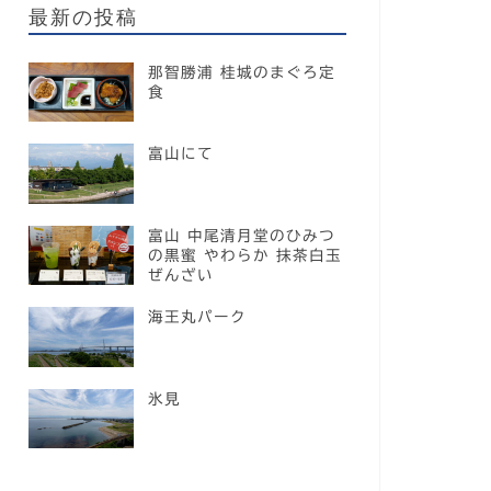
最新の投稿
那智勝浦 桂城のまぐろ定
食
富山にて
富山 中尾清月堂のひみつ
の黒蜜 やわらか 抹茶白玉
ぜんざい
海王丸パーク
氷見