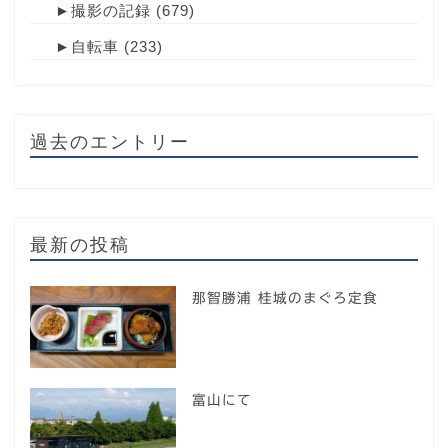
►
撮影の記録
(679)
►
自転車
(233)
過去のエントリー
最新の投稿
那智勝浦 桂城のまぐろ定食
富山にて