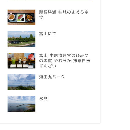
那智勝浦 桂城のまぐろ定
食
富山にて
富山 中尾清月堂のひみつ
の黒蜜 やわらか 抹茶白玉
ぜんざい
海王丸パーク
氷見