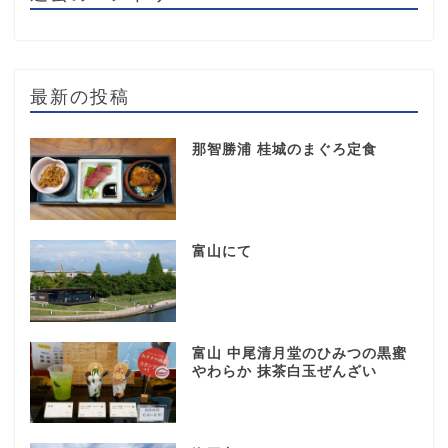
最新の投稿
那智勝浦 桂城のまぐろ定食
富山にて
富山 中尾清月堂のひみつの黒蜜
やわらか 抹茶白玉ぜんざい