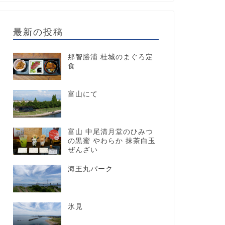
最新の投稿
那智勝浦 桂城のまぐろ定
食
富山にて
富山 中尾清月堂のひみつ
の黒蜜 やわらか 抹茶白玉
ぜんざい
海王丸パーク
氷見