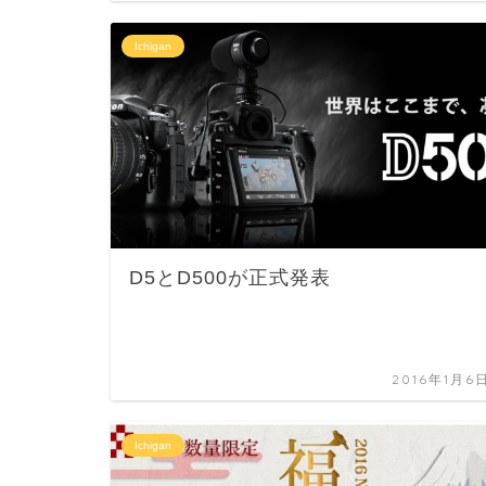
Ichigan
D5とD500が正式発表
2016年1月6
Ichigan