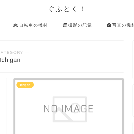
ぐふとく！
自転車の機材
撮影の記録
写真の機
CATEGORY ―
Ichigan
Ichigan