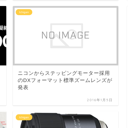
Ichigan
ニコンからステッピングモーター採用
のDXフォーマット標準ズームレンズが
発表
日
2016年1月5日
Ichigan