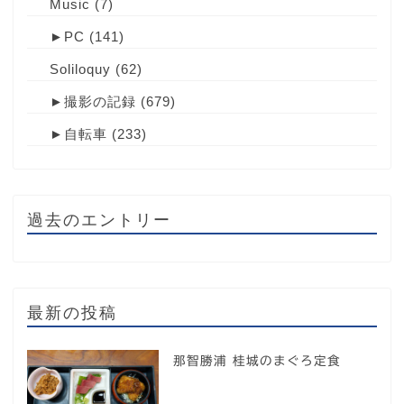
Music
(7)
►
PC
(141)
Soliloquy
(62)
►
撮影の記録
(679)
►
自転車
(233)
過去のエントリー
最新の投稿
那智勝浦 桂城のまぐろ定食