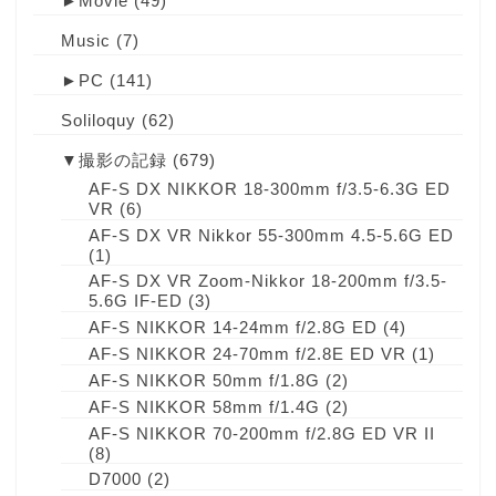
►
Movie
(49)
Music
(7)
►
PC
(141)
Soliloquy
(62)
▼
撮影の記録
(679)
AF-S DX NIKKOR 18-300mm f/3.5-6.3G ED
VR
(6)
AF-S DX VR Nikkor 55-300mm 4.5-5.6G ED
(1)
AF-S DX VR Zoom-Nikkor 18-200mm f/3.5-
5.6G IF-ED
(3)
AF-S NIKKOR 14-24mm f/2.8G ED
(4)
AF-S NIKKOR 24-70mm f/2.8E ED VR
(1)
AF-S NIKKOR 50mm f/1.8G
(2)
AF-S NIKKOR 58mm f/1.4G
(2)
AF-S NIKKOR 70-200mm f/2.8G ED VR II
(8)
D7000
(2)