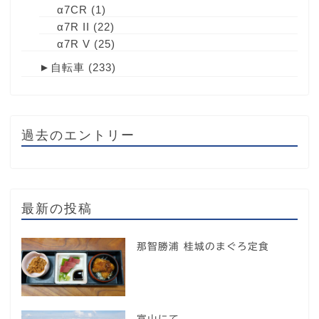
α7CR
(1)
α7R II
(22)
α7R V
(25)
►
自転車
(233)
過去のエントリー
最新の投稿
那智勝浦 桂城のまぐろ定食
富山にて