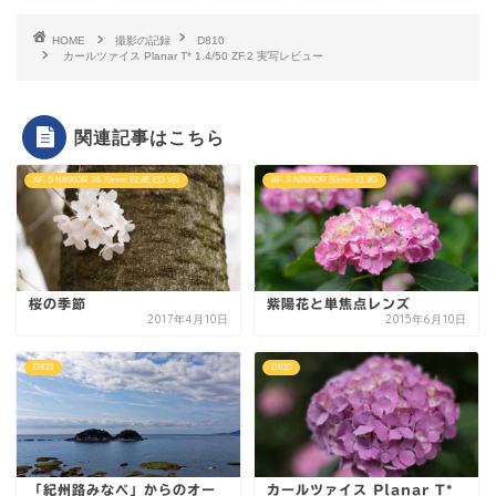
HOME
撮影の記録
D810
カールツァイス Planar T* 1.4/50 ZF.2 実写レビュー
関連記事はこちら
AF-S NIKKOR 24-70mm f/2.8E ED VR
AF-S NIKKOR 50mm f/1.8G
桜の季節
紫陽花と単焦点レンズ
2017年4月10日
2015年6月10日
D810
D810
「紀州路みなべ」からのオー
カールツァイス Planar T*