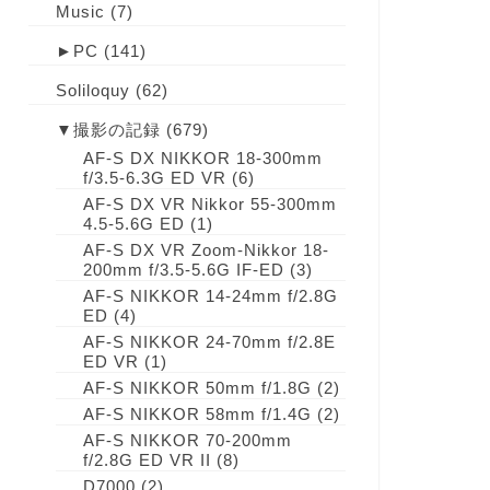
Music
(7)
►
PC
(141)
Soliloquy
(62)
▼
撮影の記録
(679)
AF-S DX NIKKOR 18-300mm
f/3.5-6.3G ED VR
(6)
AF-S DX VR Nikkor 55-300mm
4.5-5.6G ED
(1)
AF-S DX VR Zoom-Nikkor 18-
200mm f/3.5-5.6G IF-ED
(3)
AF-S NIKKOR 14-24mm f/2.8G
ED
(4)
AF-S NIKKOR 24-70mm f/2.8E
ED VR
(1)
AF-S NIKKOR 50mm f/1.8G
(2)
AF-S NIKKOR 58mm f/1.4G
(2)
AF-S NIKKOR 70-200mm
f/2.8G ED VR II
(8)
D7000
(2)