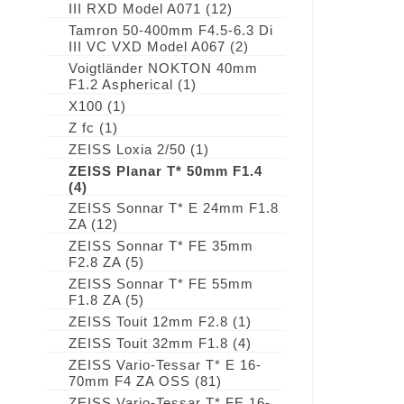
III RXD Model A071
(12)
Tamron 50-400mm F4.5-6.3 Di
III VC VXD Model A067
(2)
Voigtländer NOKTON 40mm
F1.2 Aspherical
(1)
X100
(1)
Z fc
(1)
ZEISS Loxia 2/50
(1)
ZEISS Planar T* 50mm F1.4
(4)
ZEISS Sonnar T* E 24mm F1.8
ZA
(12)
ZEISS Sonnar T* FE 35mm
F2.8 ZA
(5)
ZEISS Sonnar T* FE 55mm
F1.8 ZA
(5)
ZEISS Touit 12mm F2.8
(1)
ZEISS Touit 32mm F1.8
(4)
ZEISS Vario-Tessar T* E 16-
70mm F4 ZA OSS
(81)
ZEISS Vario-Tessar T* FE 16-