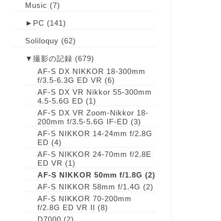
Music
(7)
►
PC
(141)
Soliloquy
(62)
▼
撮影の記録
(679)
AF-S DX NIKKOR 18-300mm
f/3.5-6.3G ED VR
(6)
AF-S DX VR Nikkor 55-300mm
4.5-5.6G ED
(1)
AF-S DX VR Zoom-Nikkor 18-
200mm f/3.5-5.6G IF-ED
(3)
AF-S NIKKOR 14-24mm f/2.8G
ED
(4)
AF-S NIKKOR 24-70mm f/2.8E
ED VR
(1)
AF-S NIKKOR 50mm f/1.8G
(2)
AF-S NIKKOR 58mm f/1.4G
(2)
AF-S NIKKOR 70-200mm
f/2.8G ED VR II
(8)
D7000
(2)