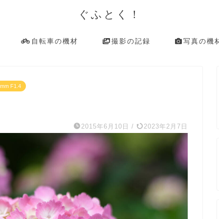
ぐふとく！
自転車の機材
撮影の記録
写真の機
0mm F1.4
2015年6月10日
/
2023年2月7日