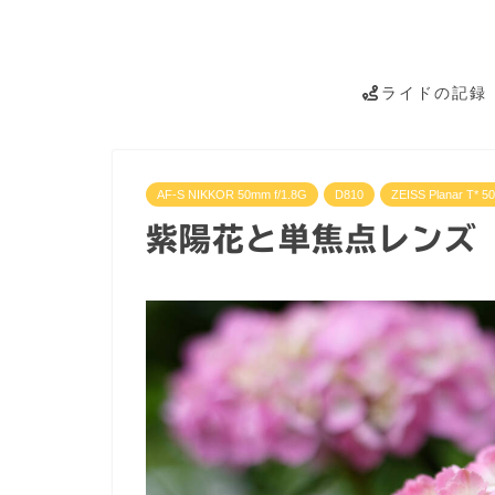
ライドの記録
AF-S NIKKOR 50mm f/1.8G
D810
ZEISS Planar T* 5
紫陽花と単焦点レンズ