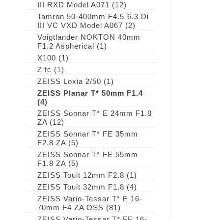
III RXD Model A071
(12)
Tamron 50-400mm F4.5-6.3 Di
III VC VXD Model A067
(2)
Voigtländer NOKTON 40mm
F1.2 Aspherical
(1)
X100
(1)
Z fc
(1)
ZEISS Loxia 2/50
(1)
ZEISS Planar T* 50mm F1.4
(4)
ZEISS Sonnar T* E 24mm F1.8
ZA
(12)
ZEISS Sonnar T* FE 35mm
F2.8 ZA
(5)
ZEISS Sonnar T* FE 55mm
F1.8 ZA
(5)
ZEISS Touit 12mm F2.8
(1)
ZEISS Touit 32mm F1.8
(4)
ZEISS Vario-Tessar T* E 16-
70mm F4 ZA OSS
(81)
ZEISS Vario-Tessar T* FE 16-