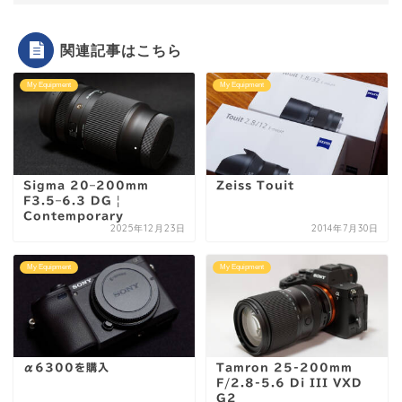
関連記事はこちら
My Equipment
My Equipment
Sigma 20–200mm
Zeiss Touit
F3.5–6.3 DG |
Contemporary
2025年12月23日
2014年7月30日
My Equipment
My Equipment
α6300を購入
Tamron 25-200mm
F/2.8-5.6 Di III VXD
G2