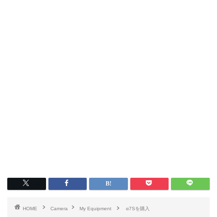
HOME
Camera
My Equipment
α7Sを購入