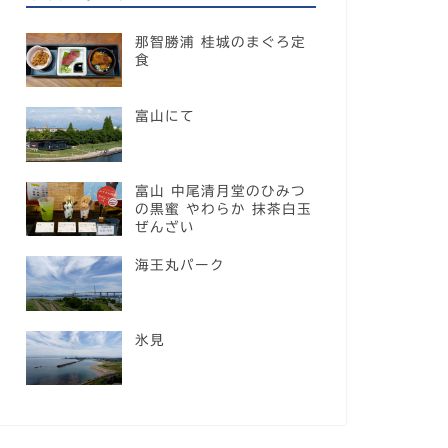
那智勝浦 桂城のまぐろ定
食
富山にて
富山 中尾清月堂のひみつ
の黒蜜 やわらか 抹茶白玉
ぜんざい
海王丸パーク
氷見