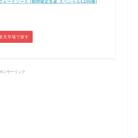
ウォードソード (期間限定生産 スペシャルCD同梱)
楽天市場で探す
ポンサーリンク