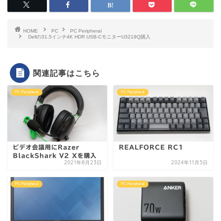
HOME
PC
PC Peripheral
Dellの31.5インチ4K HDR USB-CモニターU3219Q購入
関連記事はこちら
PC Peripheral
PC Peripheral
ビデオ会議用にRazer
REALFORCE RC1
BlackShark V2 Xを購入
2021年8月23日
2024年11月5日
PC Peripheral
PC Peripheral