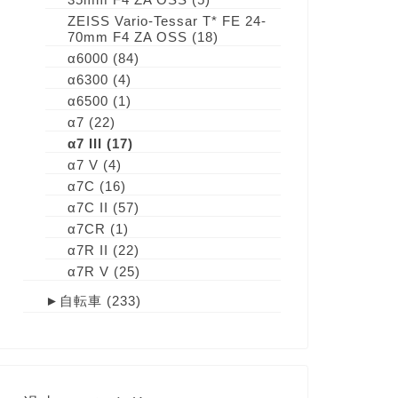
ZEISS Vario-Tessar T* FE 24-
70mm F4 ZA OSS
(18)
α6000
(84)
α6300
(4)
α6500
(1)
α7
(22)
α7 III
(17)
α7 V
(4)
α7C
(16)
α7C II
(57)
α7CR
(1)
α7R II
(22)
α7R V
(25)
►
自転車
(233)