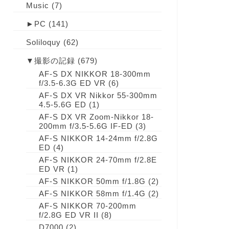
Music
(7)
►
PC
(141)
Soliloquy
(62)
▼
撮影の記録
(679)
AF-S DX NIKKOR 18-300mm
f/3.5-6.3G ED VR
(6)
AF-S DX VR Nikkor 55-300mm
4.5-5.6G ED
(1)
AF-S DX VR Zoom-Nikkor 18-
200mm f/3.5-5.6G IF-ED
(3)
AF-S NIKKOR 14-24mm f/2.8G
ED
(4)
AF-S NIKKOR 24-70mm f/2.8E
ED VR
(1)
AF-S NIKKOR 50mm f/1.8G
(2)
AF-S NIKKOR 58mm f/1.4G
(2)
AF-S NIKKOR 70-200mm
f/2.8G ED VR II
(8)
D7000
(2)