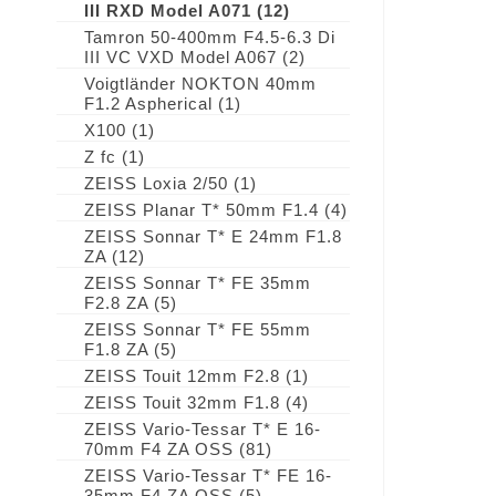
III RXD Model A071
(12)
Tamron 50-400mm F4.5-6.3 Di
III VC VXD Model A067
(2)
Voigtländer NOKTON 40mm
F1.2 Aspherical
(1)
X100
(1)
Z fc
(1)
ZEISS Loxia 2/50
(1)
ZEISS Planar T* 50mm F1.4
(4)
ZEISS Sonnar T* E 24mm F1.8
ZA
(12)
ZEISS Sonnar T* FE 35mm
F2.8 ZA
(5)
ZEISS Sonnar T* FE 55mm
F1.8 ZA
(5)
ZEISS Touit 12mm F2.8
(1)
ZEISS Touit 32mm F1.8
(4)
ZEISS Vario-Tessar T* E 16-
70mm F4 ZA OSS
(81)
ZEISS Vario-Tessar T* FE 16-
35mm F4 ZA OSS
(5)