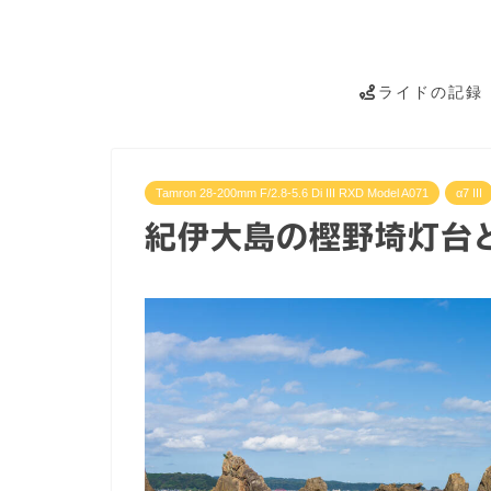
ライドの記録
Tamron 28-200mm F/2.8-5.6 Di III RXD Model A071
α7 III
紀伊大島の樫野埼灯台