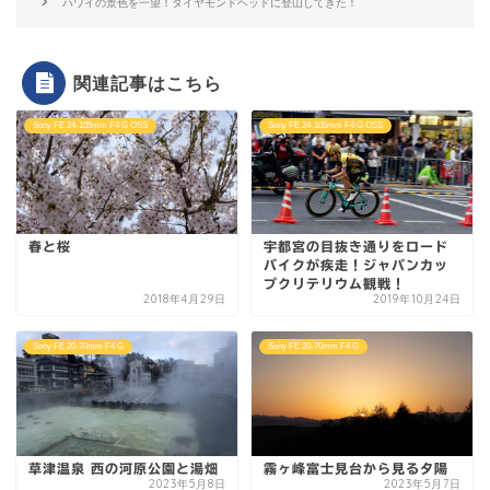
ハワイの景色を一望！ダイヤモンドヘッドに登山してきた！
関連記事はこちら
Sony FE 24-105mm F4 G OSS
Sony FE 24-105mm F4 G OSS
春と桜
宇都宮の目抜き通りをロード
バイクが疾走！ジャパンカッ
プクリテリウム観戦！
2018年4月29日
2019年10月24日
Sony FE 20-70mm F4 G
Sony FE 20-70mm F4 G
草津温泉 西の河原公園と湯畑
霧ヶ峰富士見台から見る夕陽
2023年5月8日
2023年5月7日