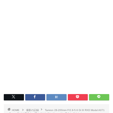
HOME
撮影の記録
Tamron 28-200mm F/2.8-5.6 Di III RXD Model A071