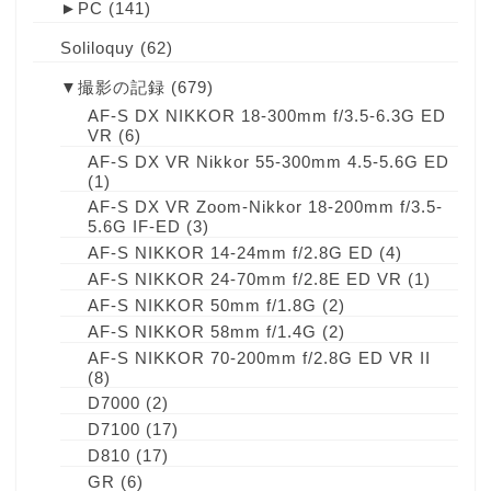
►
PC
(141)
Soliloquy
(62)
▼
撮影の記録
(679)
AF-S DX NIKKOR 18-300mm f/3.5-6.3G ED
VR
(6)
AF-S DX VR Nikkor 55-300mm 4.5-5.6G ED
(1)
AF-S DX VR Zoom-Nikkor 18-200mm f/3.5-
5.6G IF-ED
(3)
AF-S NIKKOR 14-24mm f/2.8G ED
(4)
AF-S NIKKOR 24-70mm f/2.8E ED VR
(1)
AF-S NIKKOR 50mm f/1.8G
(2)
AF-S NIKKOR 58mm f/1.4G
(2)
AF-S NIKKOR 70-200mm f/2.8G ED VR II
(8)
D7000
(2)
D7100
(17)
D810
(17)
GR
(6)