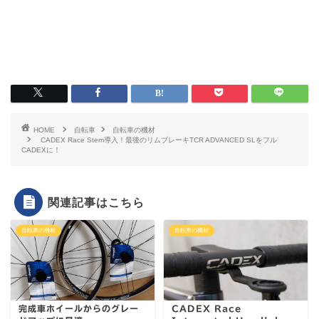
HOME
自転車
自転車の機材
CADEX Race Stem導入！最後のリムブレーキTCR ADVANCED SLをフル
CADEXに！
関連記事はこちら
自転車の機材
自転車の機材
完成車ホイールからのグレー
CADEX Race