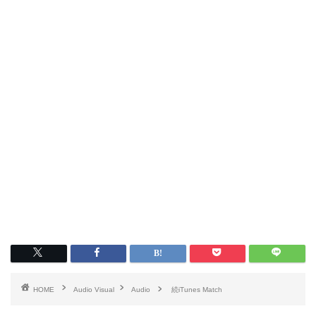
HOME
Audio Visual
Audio
続iTunes Match