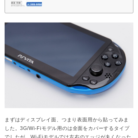
ト！シート表面の擦り傷を修復するタイプ(OverLay Magic)が登
場！こちらは、「PlayStation Vita(PCH-2000)」に対応した液晶
保護シートです。表面用保護シート、背面タッチパッド用保護シ
ート、モデル名プレート用保護シート各1枚入りの商品です。擦過
により生じた表面のキズを修復し、目立たなくしてくれます。ま
た、耐指紋効果や高い透過率も魅力です。＜＜ご注意ください＞
＞この商品は『表・裏両面セット』の商品…
まずはディスプレイ面、つまり表面用から貼ってみま
した。3G/Wi-Fiモデル用のは全面をカバーするタイプ
でしたが、Wi-Fiモデルでは左右のエッジが丸くなった