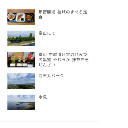
那智勝浦 桂城のまぐろ定
食
富山にて
富山 中尾清月堂のひみつ
の黒蜜 やわらか 抹茶白玉
ぜんざい
海王丸パーク
氷見