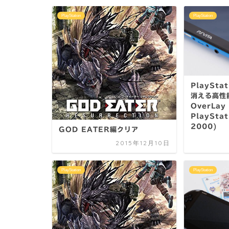
PlayStation
PlayStation
PlaySta
消える高性
OverLay 
PlayStat
2000)
GOD EATER編クリア
2015年12月10日
PlayStation
PlayStation