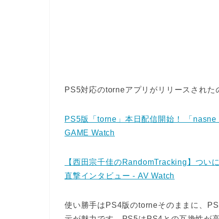
PS5対応のtorneアプリがリリースさ
PS5版「torne」本日配信開始！ 「nas
GAME Watch
【西田宗千佳のRandomTracking】つ
直撃インタビュー - AV Watch
使い勝手はPS4版のtorneそのままに
示が魅力です。PS5はPS4との互換性が高