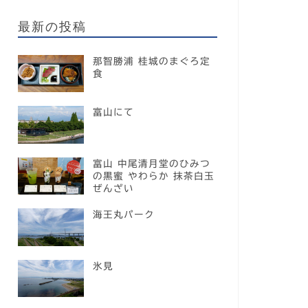
最新の投稿
那智勝浦 桂城のまぐろ定
食
富山にて
富山 中尾清月堂のひみつ
の黒蜜 やわらか 抹茶白玉
ぜんざい
海王丸パーク
氷見