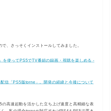
れたので、さっそくインストールしてみました。
ne」を使ってPS5でTV番組の録画・視聴を楽しめる -
いに配信「PS5版torne」。開発の経緯と今後について
、PS5の高速起動を活かした立ち上げ速度と高精細な表
く、私の場合torneが対応すればPS4をPS5で置き