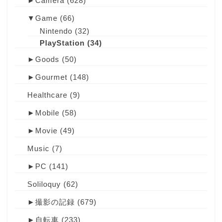
►
Camera
(628)
▼
Game
(66)
Nintendo
(32)
PlayStation
(34)
►
Goods
(50)
►
Gourmet
(148)
Healthcare
(9)
►
Mobile
(58)
►
Movie
(49)
Music
(7)
►
PC
(141)
Soliloquy
(62)
►
撮影の記録
(679)
►
自転車
(233)