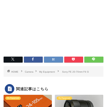
HOME
Camera
My Equipment
Sony FE 20-70mm F4 G
関連記事はこちら
My Equipment
My Equipment