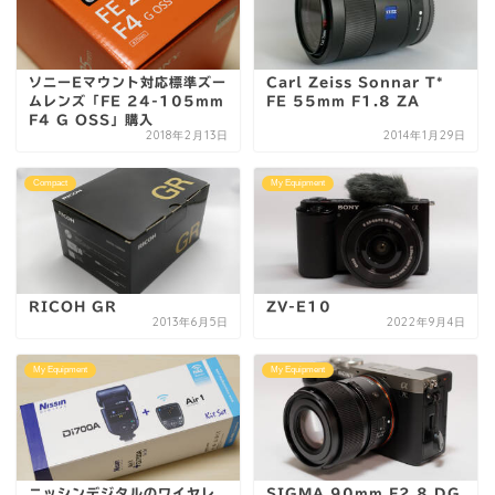
ソニーEマウント対応標準ズー
Carl Zeiss Sonnar T*
ムレンズ「FE 24-105mm
FE 55mm F1.8 ZA
F4 G OSS」購入
2018年2月13日
2014年1月29日
Compact
My Equipment
RICOH GR
ZV-E10
2013年6月5日
2022年9月4日
My Equipment
My Equipment
ニッシンデジタルのワイヤレ
SIGMA 90mm F2.8 DG