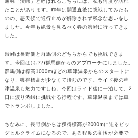
通称「渋峠」と呼ばれるこちらには、私も何度か訪れ
たことがあります。昨年は開通直後に挑戦してみたも
のの、悪天候で通行止めが解除されず残念な思いをし
ました。今年も絶景を見るべく春の渋峠に行ってきま
した。
渋峠は長野側と群馬側のどちらからでも挑戦できま
す。今回は(も??)群馬側からのアプローチにしました。
群馬側は標高1000mほどの草津温泉からのスタートに
なり、獲得標高が少なくて済むのです。ライド後の草
津温泉も魅力ですしね。今回はライド後に一泊して、2
日に渡り渋峠に挑戦する行程です。草津温泉までは車
でトランポしました。
ちなみに、長野側からは獲得標高が2000mに迫るビッ
グヒルクライムになるので、ある程度の覚悟が必要で