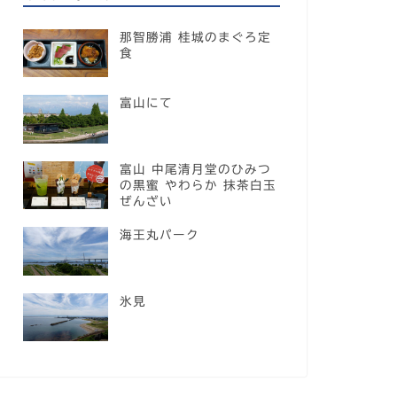
那智勝浦 桂城のまぐろ定
食
富山にて
富山 中尾清月堂のひみつ
の黒蜜 やわらか 抹茶白玉
ぜんざい
海王丸パーク
氷見