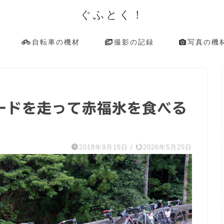
ぐふとく！
自転車の機材
撮影の記録
写真の機
ードを走って赤福氷を食べる
2018年9月15日
/
2026年5月25日