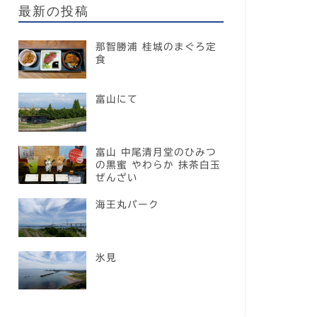
最新の投稿
那智勝浦 桂城のまぐろ定
食
富山にて
富山 中尾清月堂のひみつ
の黒蜜 やわらか 抹茶白玉
ぜんざい
海王丸パーク
氷見