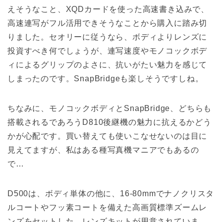
えそうなこと、XQDカードを使った高速書き込みで、
高速連写がフル活用できそうなことから購入に踏み切
りました。セオリーに従うなら、ボディよりレンズに
投資すべき何でしょうが、連写速度やモノコックボデ
ィによるグリップのよさに、抗いがたい魅力を感じて
しまったのです。SnapBridgeも楽しそうですしね。
ちなみに、モノコックボディとSnapBridge、どちらも
搭載されるであろうD810後継機の魅力に抗えるかどう
かが心配です。買い替えても使いこなせないのは目に
見えてますが、私はある種写真機マニアでもあるの
で…
D500は、ボディ単体の他に、16-80mmでナノクリスタ
ルコートやフッ素コートを備えた高画質標準ズームレ
ンズをセットした、レンズキットが用意されていま