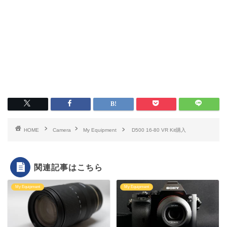
HOME
Camera
My Equipment
D500 16-80 VR Kit購入
関連記事はこちら
My Equipment
My Equipment