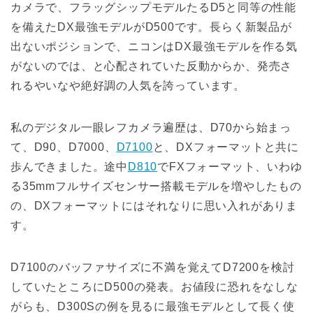
カメラで、フラッグシップモデルたるD5と同等の性能
を備えたDX最強モデルがD500です。長らく新製品が
出ないポジションで、ニコンはDX最強モデルを作る気
がないのでは、と心配されていた反動からか、発売さ
れるやいなや絶好調の人気を誇っています。
私のデジタル一眼レフカメラ遍歴は、D70から始まっ
て、D90、D7000、
D7100
と、DXフォーマットと共に
歩んできました。途中
D810
でFXフォーマット、いわゆ
る35mmフルサイズセンサー搭載モデルを増やしたもの
の、DXフォーマットにはそれなりに思い入れがありま
す。
D7100のバッファサイズに不満を覚えてD7200を検討
していたところにD500の発表。お値段に恐れをなしな
がらも、D300Sの例を見るに最強モデルとして長く使