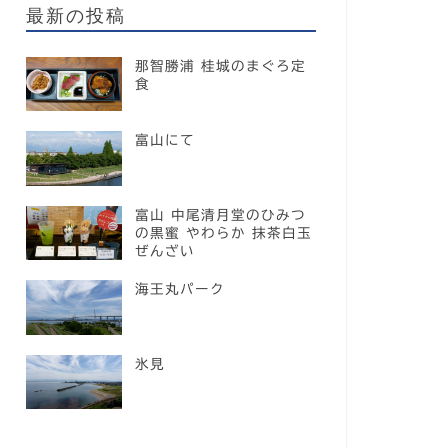
最新の投稿
那智勝浦 桂城のまぐろ定
食
富山にて
富山 中尾清月堂のひみつ
の黒蜜 やわらか 抹茶白玉
ぜんざい
海王丸パーク
氷見