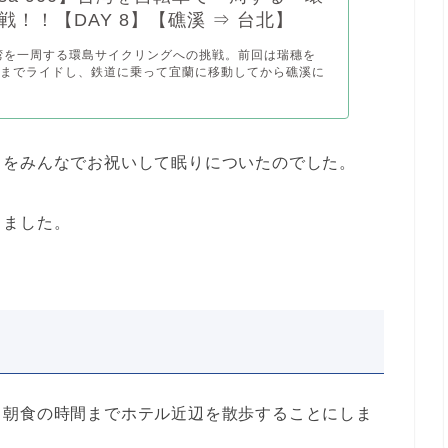
戦！！【DAY 8】【礁溪 ⇒ 台北】
湾を一周する環島サイクリングへの挑戦。前回は瑞穗を
蓮までライドし、鉄道に乗って宜蘭に移動してから礁溪に
了をみんなでお祝いして眠りについたのでした。
しました。
、朝食の時間までホテル近辺を散歩することにしま