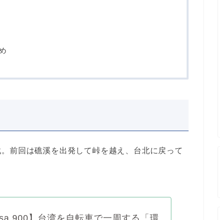
め
戦。前回は礁溪を出発して峠を越え、台北に戻って
。
osa 900】台湾を自転車で一周する「環