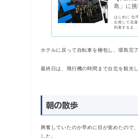
島」に挑
はじめに 台
出発して花
到着するま...
ホテルに戻って自転車を梱包し、環島完
最終日は、飛行機の時間まで台北を観光
朝の散歩
興奮していたのか早めに目が覚めたので
した。