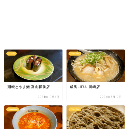
Lunch
Noodles
廻転とやま鮨 富山駅前店
威風 -IFU- 川崎店
2024年10月4日
2024年7月10日
Noodles
Noodles