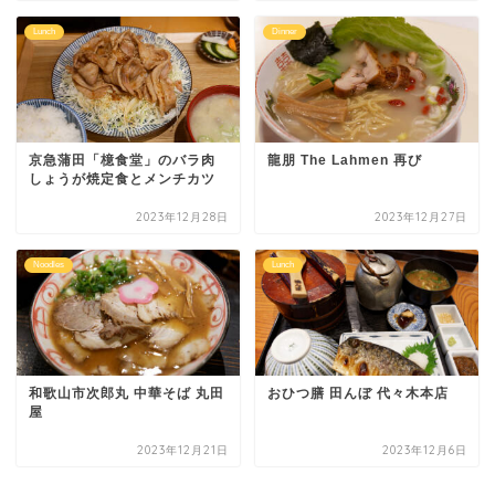
Lunch
Dinner
京急蒲田「檍食堂」のバラ肉
龍朋 The Lahmen 再び
しょうが焼定食とメンチカツ
2023年12月28日
2023年12月27日
Noodles
Lunch
和歌山市次郎丸 中華そば 丸田
おひつ膳 田んぼ 代々木本店
屋
2023年12月21日
2023年12月6日