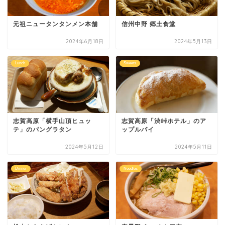
元祖ニュータンタンメン本舗
信州中野 郷土食堂
2024年6月18日
2024年5月13日
Lunch
Sweets
志賀高原「横手山頂ヒュッ
志賀高原「渋峠ホテル」のア
テ」のパングラタン
ップルパイ
2024年5月12日
2024年5月11日
Dinner
Noodles