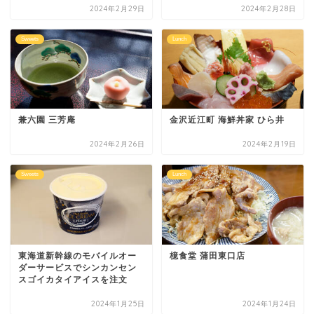
2024年2月29日
2024年2月28日
Sweets
Lunch
兼六園 三芳庵
金沢近江町 海鮮丼家 ひら井
2024年2月26日
2024年2月19日
Sweets
Lunch
東海道新幹線のモバイルオー
檍食堂 蒲田東口店
ダーサービスでシンカンセン
スゴイカタイアイスを注文
2024年1月25日
2024年1月24日