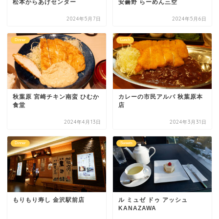
松本からあげセンター
安曇野 らーめん三空
2024年5月7日
2024年5月6日
Dinner
Lunch
秋葉原 宮崎チキン南蛮 ひむか
カレーの市民アルバ 秋葉原本
食堂
店
2024年4月13日
2024年3月31日
Dinner
Sweets
もりもり寿し 金沢駅前店
ル ミュゼ ドゥ アッシュ
KANAZAWA